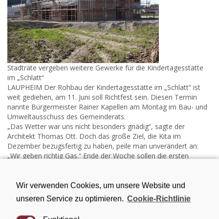
Stadträte vergeben weitere Gewerke für die Kindertagesstätte
im „Schlatt“
LAUPHEIM Der Rohbau der Kindertagesstätte im „Schlatt“ ist
weit gediehen, am 11. Juni soll Richtfest sein. Diesen Termin
nannte Bürgermeister Rainer Kapellen am Montag im Bau- und
Umweltausschuss des Gemeinderats.
„Das Wetter war uns nicht besonders gnädig“, sagte der
Architekt Thomas Ott. Doch das große Ziel, die Kita im
Dezember bezugsfertig zu haben, peile man unverändert an:
„Wir geben richtig Gas.“ Ende der Woche sollen die ersten
Fenster montiert werden, in Bälde beginnt der Innenausbau.
…
zum Bericht der Schwäbischen Zeitung
Wir verwenden Cookies, um unsere Website und
unseren Service zu optimieren.
Cookie-Richtlinie
Architekten aus Laupheim bauen Kindertagesstätte in
Oberholzheim