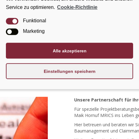
dawar
(Umweltingenieur/Landschaftsarchitekt),
Nejra Ramic
(Ausbild
Service zu optimieren.
Cookie-Richtlinie
rwachung und -management, Sanierungsmanagement, Projektmanagem
Funktional
Marketing
 Architekturbüro Lehmann als selbständiges Büro gegründet. Hieraus e
sowie für diverse Bauberatungsleistungen. Im Zuge des Wachstums 
Alle akzeptieren
tfolio und die immer komplexer werdenden und gestellten Aufgaben
Einstellungen speichern
ür Ihr Projekt ein. Für einen gemeinsamen Erfolg durch ein konstrukt
ser Leistungsspektrum und Portfolio im Detail.
Unsere Partnerschaft für Ihr
Für spezielle Projektberatungsb
Maik Hornuf MRICS ins Leben ge
Hier betreuen und beraten wir S
Baumanagement und Claimman