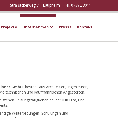
Straßäckerweg 7 | Laupheim |
Tel. 07392 3011
Projekte
Unternehmen
Presse
Kontakt
Planer GmbH
” besteht aus Architekten, Ingenieuren,
ie technischen und kaufmännischen Angestellten.
en stehen Prüfungstätigkeiten bei der IHK Ulm, und
ents.
tändige Weiterbildungen, Schulungen und