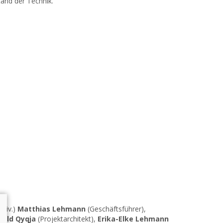
and der Technik.
univ.)
Matthias Lehmann
(Geschäftsführer),
rald Qyqja
(Projektarchitekt),
Erika-Elke Lehmann