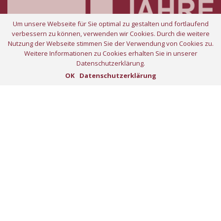
Um unsere Webseite für Sie optimal zu gestalten und fortlaufend
Home
verbessern zu können, verwenden wir Cookies. Durch die weitere
Projekte
Nutzung der Webseite stimmen Sie der Verwendung von Cookies zu.
Weitere Informationen zu Cookies erhalten Sie in unserer
Unternehmen
Datenschutzerklärung.
Presse
OK
Datenschutzerklärung
Stellenangebote
Kontakt
Impressum
Datenschutz
Architektur
Generalplanung
Bauüberwachung und -management
Sanierungsmanagement
Projektmanagement
Immobilienbewertung