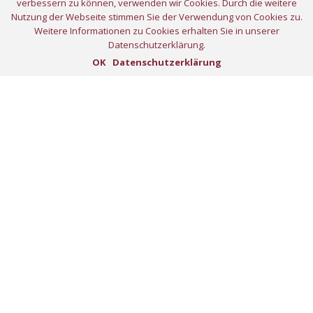
verbessern zu können, verwenden wir Cookies. Durch die weitere
Nutzung der Webseite stimmen Sie der Verwendung von Cookies zu.
Home
Weitere Informationen zu Cookies erhalten Sie in unserer
Datenschutzerklärung.
Projekte
OK
Datenschutzerklärung
Unternehmen
Presse
Stellenangebote
Kontakt
Impressum
Datenschutz
Architektur
Generalplanung
Bauüberwachung und -management
Sanierungsmanagement
Projektmanagement
Immobilienbewertung