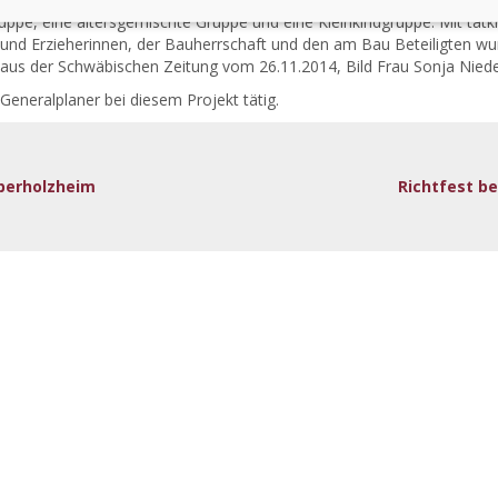
uppe, eine altersgemischte Gruppe und eine Kleinkindgruppe. Mit tatk
 und Erzieherinnen, der Bauherrschaft und den am Bau Beteiligten wur
o aus der Schwäbischen Zeitung vom 26.11.2014, Bild Frau Sonja Niede
Generalplaner bei diesem Projekt tätig.
berholzheim
Richtfest b